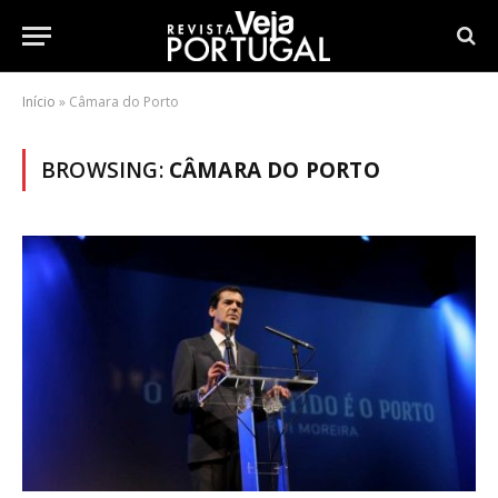
Início
»
Câmara do Porto
BROWSING:
CÂMARA DO PORTO