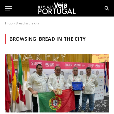
Início
»
Bread in the city
BROWSING:
BREAD IN THE CITY