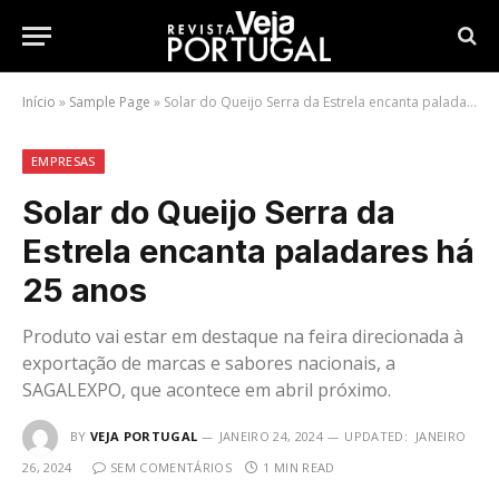
Início
»
Sample Page
»
Solar do Queijo Serra da Estrela encanta paladares há 25 anos
EMPRESAS
Solar do Queijo Serra da
Estrela encanta paladares há
25 anos
Produto vai estar em destaque na feira direcionada à
exportação de marcas e sabores nacionais, a
SAGALEXPO, que acontece em abril próximo.
BY
VEJA PORTUGAL
JANEIRO 24, 2024
UPDATED:
JANEIRO
26, 2024
SEM COMENTÁRIOS
1 MIN READ