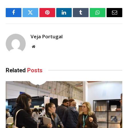
Facebook
Twitter
Pinterest
LinkedIn
Tumblr
WhatsApp
Email
Veja Portugal
Website
Related
Posts