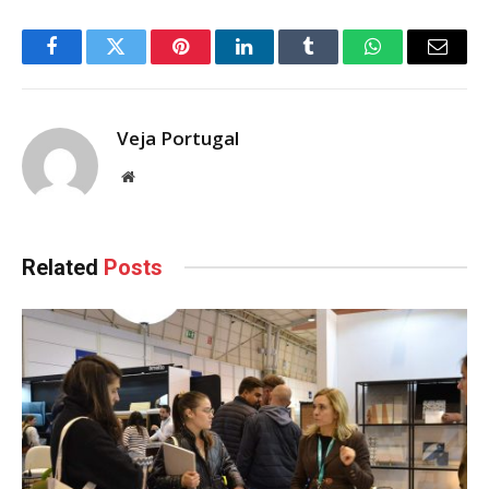
Facebook
Twitter
Pinterest
LinkedIn
Tumblr
WhatsApp
Email
Veja Portugal
Website
Related
Posts