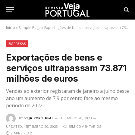
Início
»
Sample Page
»
Exportações de bens e serviços ultrapassam 73.871 milhões de euros
EMPRESAS
Exportações de bens e
serviços ultrapassam 73.871
milhões de euros
Vendas ao exterior registaram de janeiro a julho deste
ano um aumento de 7,9 por cento face ao mesmo
período de 2022.
BY
VEJA PORTUGAL
SETEMBRO 20, 2023
UPDATED:
SETEMBRO 20, 2023
SEM COMENTÁRIOS
2 MINS READ