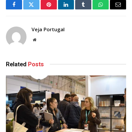
Facebook
Twitter
Pinterest
LinkedIn
Tumblr
WhatsApp
Email
Veja Portugal
Website
Related
Posts