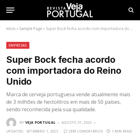
Início
»
Sample Page
»
Super Bock fecha acordo com importadora do Reino Unido
EMPRESAS
Super Bock fecha acordo
com importadora do Reino
Unido
Marca de cerveja portuguesa vende atualmente mais
de 3 milhões de hectolitros em mais de 50 países,
sendo reconhecida pela sua qualidade.
BY
VEJA PORTUGAL
AGOSTO 31, 2023
UPDATED:
SETEMBRO 1, 2023
SEM COMENTÁRIOS
1 MIN READ