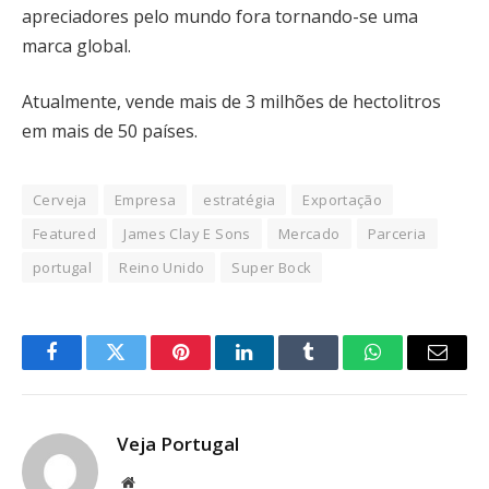
apreciadores pelo mundo fora tornando-se uma
marca global.
Atualmente, vende mais de 3 milhões de hectolitros
em mais de 50 países.
Cerveja
Empresa
estratégia
Exportação
Featured
James Clay E Sons
Mercado
Parceria
portugal
Reino Unido
Super Bock
Facebook
Twitter
Pinterest
LinkedIn
Tumblr
WhatsApp
Email
Veja Portugal
Website