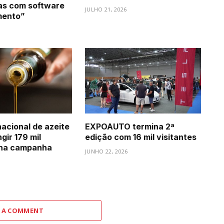
as com software
JULHO 21, 2026
mento”
acional de azeite
EXPOAUTO termina 2ª
gir 179 mil
edição com 16 mil visitantes
 na campanha
JUNHO 22, 2026
6
 A COMMENT