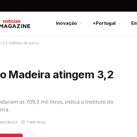
Inovação
+Portugal
E
 3,2 milhões de euros
o Madeira atingem 3,2
aram os 709,3 mil litros, indica o Instituto do
ira.
ENTÁRIOS
1 MIN READ