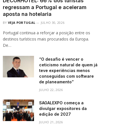
DECORHOTEL: 66% dos turistas
regressam a Portugal e aceleram
aposta na hotelaria
BY
VEJA PORTUGAL
JULHO 30, 2026
Portugal continua a reforçar a posição entre os
destinos turísticos mais procurados da Europa.
De…
“O desafio é vencer o
ceticismo natural de quem já
teve experiências menos
conseguidas com software
de planeamento”
JULHO 22, 2026
SAGALEXPO começa a
divulgar expositores da
edição de 2027
JULHO 21, 2026