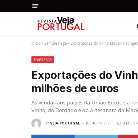
Início
»
Sample Page
»
Exportações do Vinho Madeira atingem
EMPRESAS
Exportações do Vinh
milhões de euros
As vendas aos países da União Europeia rond
Vinho, do Bordado e do Artesanato da Made
BY
VEJA PORTUGAL
JULHO 14, 2023
SEM COM