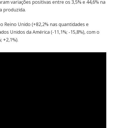
ram variações positivas entre os 3,5% e 44,6% na
a produzida.
 o Reino Unido (+82,2% nas quantidades e
tados Unidos da América (-11,1%; -15,8%), com o
; +2,1%).