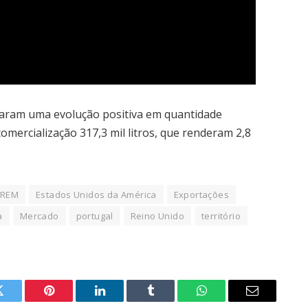
taram uma evolução positiva em quantidade
comercialização 317,3 mil litros, que renderam 2,8
REM
Estados Unidos da América
Exportações
a
Mercado
portugal
Reino Unido
território
Twitter
Pinterest
LinkedIn
Tumblr
WhatsApp
Email