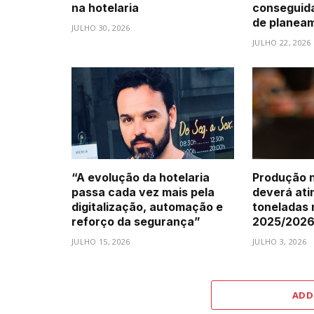
na hotelaria
conseguid
de planea
JULHO 30, 2026
JULHO 22, 2026
“A evolução da hotelaria
Produção n
passa cada vez mais pela
deverá atin
digitalização, automação e
toneladas
reforço da segurança”
2025/202
JULHO 15, 2026
JULHO 3, 2026
ADD