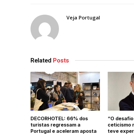
Veja Portugal
Related
Posts
DECORHOTEL: 66% dos
“O desafio
turistas regressam a
ceticismo 
Portugal e aceleram aposta
teve exper