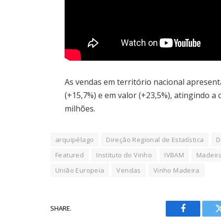
As vendas em território nacional apresen
(+15,7%) e em valor (+23,5%), atingindo a 
milhões.
arquipélago
Direção Regional de Estatística
D
Featured
Instituto do Vinho
IVBAM
Madeir
União Europeia
Vendas
Vinho Madeira
SHARE.
Facebook