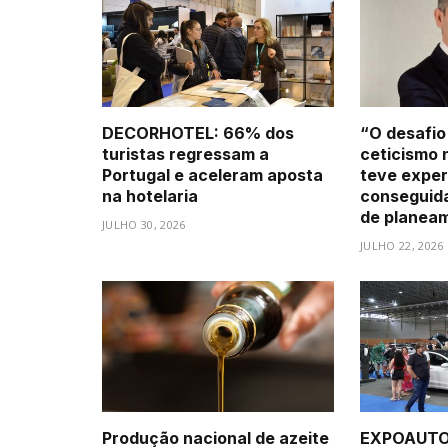
DECORHOTEL: 66% dos
“O desafio
turistas regressam a
ceticismo 
Portugal e aceleram aposta
teve exper
na hotelaria
conseguid
de planea
JULHO 30, 2026
JULHO 22, 2026
Produção nacional de azeite
EXPOAUTO 