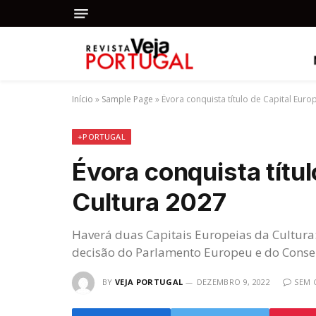
Início
»
Sample Page
»
Évora conquista título de Capital Euro
+PORTUGAL
Évora conquista títul
Cultura 2027
Haverá duas Capitais Europeias da Cultura
decisão do Parlamento Europeu e do Conse
BY
VEJA PORTUGAL
DEZEMBRO 9, 2022
SEM 