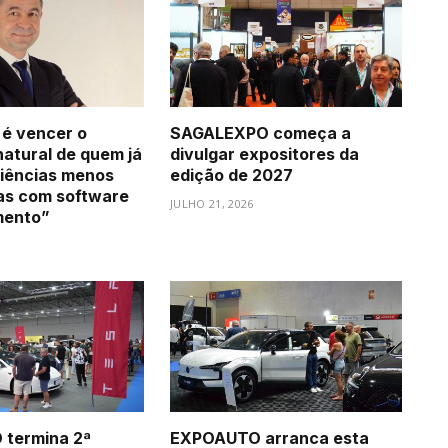
 é vencer o
SAGALEXPO começa a
natural de quem já
divulgar expositores da
iências menos
edição de 2027
as com software
JULHO 21, 2026
mento”
termina 2ª
EXPOAUTO arranca esta