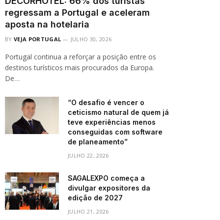
DECORHOTEL: 66% dos turistas
regressam a Portugal e aceleram
aposta na hotelaria
BY
VEJA PORTUGAL
JULHO 30, 2026
Portugal continua a reforçar a posição entre os
destinos turísticos mais procurados da Europa.
De…
“O desafio é vencer o
ceticismo natural de quem já
teve experiências menos
conseguidas com software
de planeamento”
JULHO 22, 2026
SAGALEXPO começa a
divulgar expositores da
edição de 2027
JULHO 21, 2026