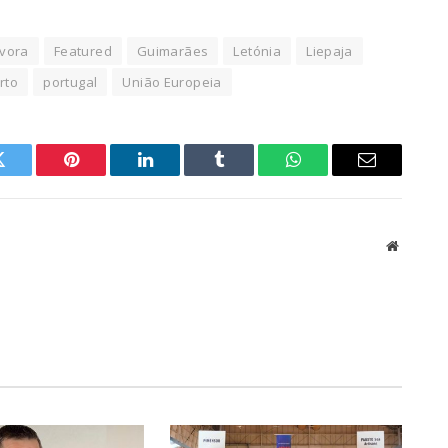
vora
Featured
Guimarães
Letónia
Liepaja
rto
portugal
União Europeia
Twitter
Pinterest
LinkedIn
Tumblr
WhatsApp
Email
Website