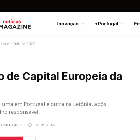
Inovação
+Portugal
E
peia da Cultura 2027
o de Capital Europeia da
: uma em Portugal e outra na Letónia, após
lho responsável.
COMENTÁRIOS
2 MINS READ