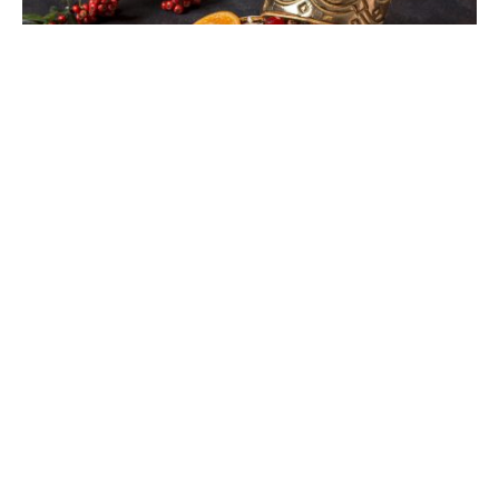
Direitos Reservados
Com o objetivo de estimular a melhoria da qualidade
do Bolo-Rei, a ACIP – Associação do Comércio e da
Indústria de Panificação Pastelaria e Similares
inaugura o IX Concurso para encontrar “O Melhor
Bolo-Rei de Portugal”.
A ação pretende encontrar diversas propostas,