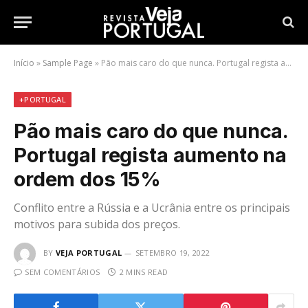
Início
»
Sample Page
»
Pão mais caro do que nunca. Portugal regista aumento na ordem dos 15%
+PORTUGAL
Pão mais caro do que nunca.
Portugal regista aumento na
ordem dos 15%
Conflito entre a Rússia e a Ucrânia entre os principais
motivos para subida dos preços.
BY
VEJA PORTUGAL
SETEMBRO 19, 2022
SEM COMENTÁRIOS
2 MINS READ