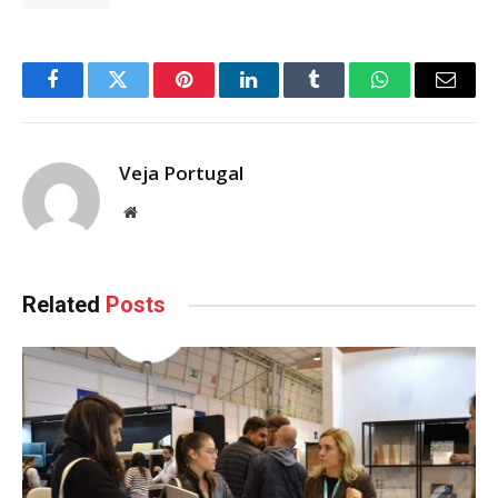
Facebook
Twitter
Pinterest
LinkedIn
Tumblr
WhatsApp
Email
Veja Portugal
Website
Related
Posts