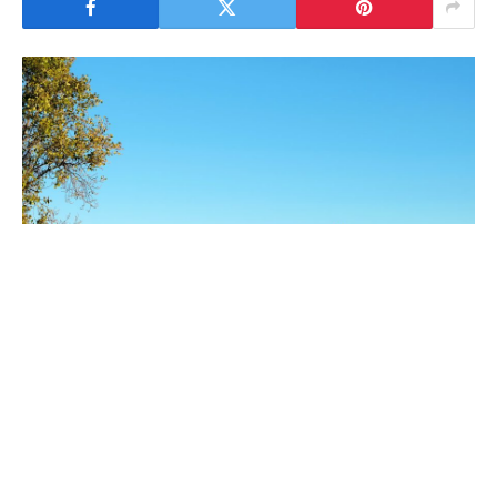
O rio Tejo passou a fazer parte do roteiro de muitos
turistas, mas também de muitos locais, que
aproveitam um fim-de-semana de sol para desfrutar
do bom tempo ao ar livre.