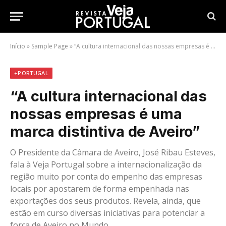
Início
»
Sample Page
»
“A cultura internacional das nossas empresas é uma marca distintiva de Aveiro”
+PORTUGAL
“A cultura internacional das
nossas empresas é uma
marca distintiva de Aveiro”
O Presidente da Câmara de Aveiro, José Ribau Esteves,
fala à Veja Portugal sobre a internacionalização da
região muito por conta do empenho das empresas
locais por apostarem de forma empenhada nas
exportações dos seus produtos. Revela, ainda, que
estão em curso diversas iniciativas para potenciar a
força de Aveiro no Mundo.